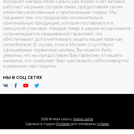
Интернет-магазин Mobi-Lera.ru уже более 9 лет активно
работает на рынке сотовой связи, предоставляя своим
клиентам качественные и оригинальные товары. Мы
гордимся тем, что предлагаем исключительно
оригинальную продукцию, которая поставляется в
заводской упаковке. Каждый товар в нашем ассортименте
сопровождается официальной гарантией, что
обеспечивает дополнительную защиту ваших прав как
потребителя. В случае, если в Москве отсутствуют
официальные сервисные центры, Вы можете быть
уверены, что мы предоставим Вам гарантию от нашего
магазина, что позволяет Вам чувствовать себя комфортно
и уверенно при покупке.
МЫ В СОЦ СЕТЯХ
2026 © Mobi-Lera.ru.
Карта сайта
Сделано в студии
ProSales
для платформы
InSales