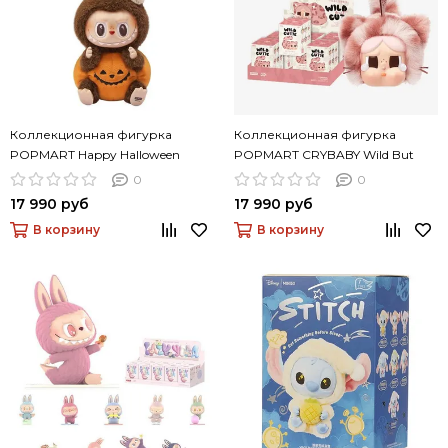
Коллекционная фигурка
Коллекционная фигурка
POPMART Happy Halloween
POPMART CRYBABY Wild But
Party Series-Sitting Pumpkin Vinyl
Cutie Series - Vinyl Plush Pendant
0
0
Plush Pendant
Blind Box
17 990 руб
17 990 руб
В корзину
В корзину