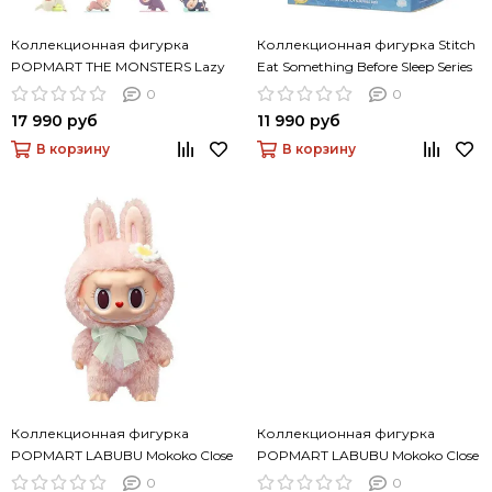
Коллекционная фигурка
Коллекционная фигурка Stitch
POPMART THE MONSTERS Lazy
Eat Something Before Sleep Series
Yoga Series Figures
Vinyl Figure Confirmed Blind Box
0
0
17 990 руб
11 990 руб
В корзину
В корзину
Коллекционная фигурка
Коллекционная фигурка
POPMART LABUBU Mokoko Close
POPMART LABUBU Mokoko Close
To Sweet Vinyl Plush Doll
To Sweet Vinyl Plush Doll Pendant
0
0