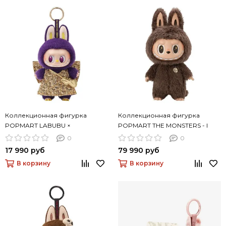
Коллекционная фигурка
Коллекционная фигурка
POPMART LABUBU ×
POPMART THE MONSTERS - I
PRONOUNCE - WINGS OF
FOUND YOU Vinyl Face Doll
0
0
FORTUNE Vinyl Plush Hanging
17 990 руб
79 990 руб
Card
В корзину
В корзину