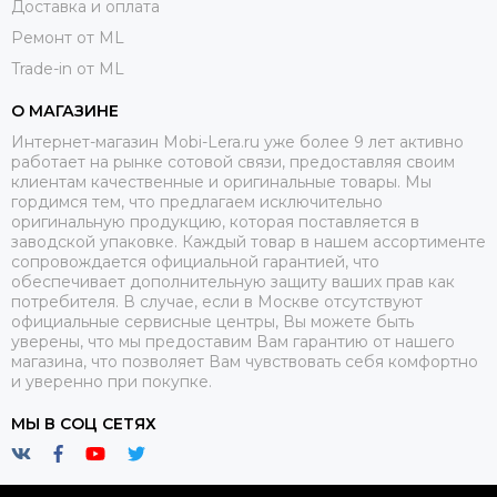
Доставка и оплата
Ремонт от ML
Trade-in от ML
О МАГАЗИНЕ
Интернет-магазин Mobi-Lera.ru уже более 9 лет активно
работает на рынке сотовой связи, предоставляя своим
клиентам качественные и оригинальные товары. Мы
гордимся тем, что предлагаем исключительно
оригинальную продукцию, которая поставляется в
заводской упаковке. Каждый товар в нашем ассортименте
сопровождается официальной гарантией, что
обеспечивает дополнительную защиту ваших прав как
потребителя. В случае, если в Москве отсутствуют
официальные сервисные центры, Вы можете быть
уверены, что мы предоставим Вам гарантию от нашего
магазина, что позволяет Вам чувствовать себя комфортно
и уверенно при покупке.
МЫ В СОЦ СЕТЯХ