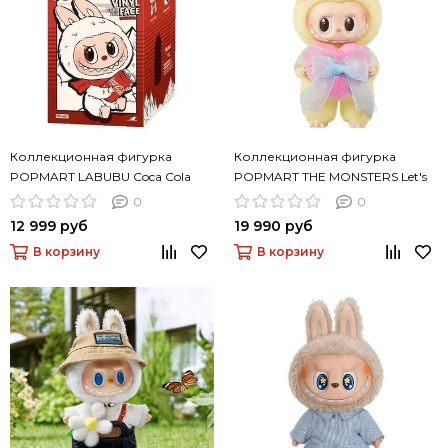
Коллекционная фигурка
Коллекционная фигурка
POPMART LABUBU Coca Cola
POPMART THE MONSTERS Let's
Избранное
Checkmate Series-Vinyl Plush
0
0
Hanging Card
12 999 руб
19 990 руб
В корзину
В корзину