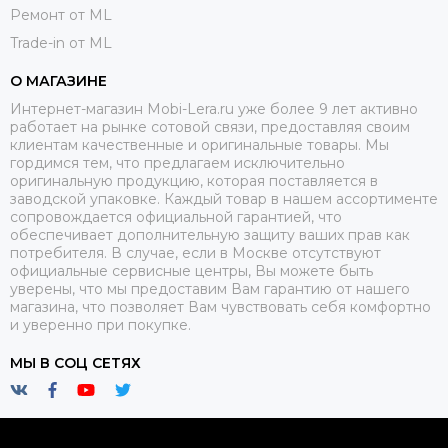
Ремонт от ML
Trade-in от ML
О МАГАЗИНЕ
Интернет-магазин Mobi-Lera.ru уже более 9 лет активно
работает на рынке сотовой связи, предоставляя своим
клиентам качественные и оригинальные товары. Мы
гордимся тем, что предлагаем исключительно
оригинальную продукцию, которая поставляется в
заводской упаковке. Каждый товар в нашем ассортименте
сопровождается официальной гарантией, что
обеспечивает дополнительную защиту ваших прав как
потребителя. В случае, если в Москве отсутствуют
официальные сервисные центры, Вы можете быть
уверены, что мы предоставим Вам гарантию от нашего
магазина, что позволяет Вам чувствовать себя комфортно
и уверенно при покупке.
МЫ В СОЦ СЕТЯХ