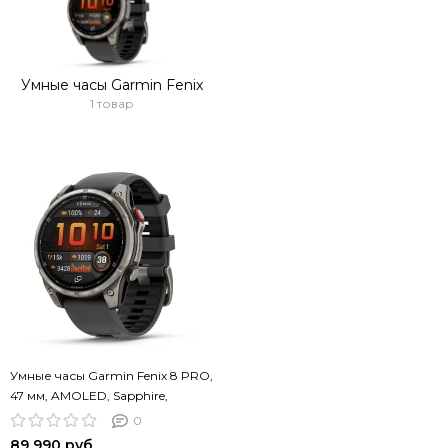
Умные часы Garmin Fenix
1 товар
Умные часы Garmin Fenix 8 PRO,
47 мм, AMOLED, Sapphire,
Titanium with Graphite/Black
0
Silicone Band
89 990 руб