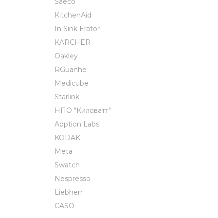
Saeco
KitchenAid
In Sink Erator
KARCHER
Oakley
RGuanhe
Medicube
Starlink
НПО "Киловатт"
Apption Labs
KODAK
Meta
Swatch
Nespresso
Liebherr
CASO