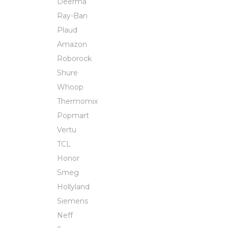
Deerma
Ray-Ban
Plaud
Amazon
Roborock
Shure
Whoop
Thermomix
Popmart
Vertu
TCL
Honor
Smeg
Hollyland
Siemens
Neff