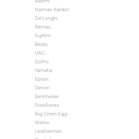
Xiaomi
Harman Kardon
De'Longhi
Remax
Fujifilm
Beats
UAG
GoPro
Yamaha
Epson
Denon
Sennheiser
SteelSeries
Big Green Egg
Weber
Leatherman