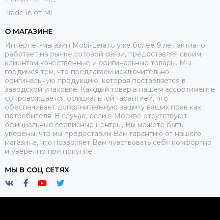
Trade-in от ML
О МАГАЗИНЕ
Интернет-магазин Mobi-Lera.ru уже более 9 лет активно
работает на рынке сотовой связи, предоставляя своим
клиентам качественные и оригинальные товары. Мы
гордимся тем, что предлагаем исключительно
оригинальную продукцию, которая поставляется в
заводской упаковке. Каждый товар в нашем ассортименте
сопровождается официальной гарантией, что
обеспечивает дополнительную защиту ваших прав как
потребителя. В случае, если в Москве отсутствуют
официальные сервисные центры, Вы можете быть
уверены, что мы предоставим Вам гарантию от нашего
магазина, что позволяет Вам чувствовать себя комфортно
и уверенно при покупке.
МЫ В СОЦ СЕТЯХ