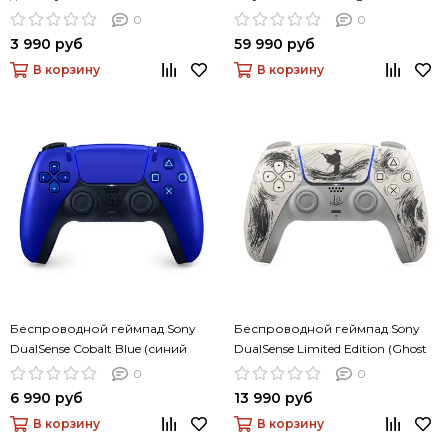
1Tb, без дисковода, белый
0
0
3 990 руб
59 990 руб
В корзину
В корзину
Беспроводной геймпад Sony
Беспроводной геймпад Sony
DualSense Cobalt Blue (синий
DualSense Limited Edition (Ghost
кобальт)
of Yotei Black)
0
0
6 990 руб
13 990 руб
В корзину
В корзину