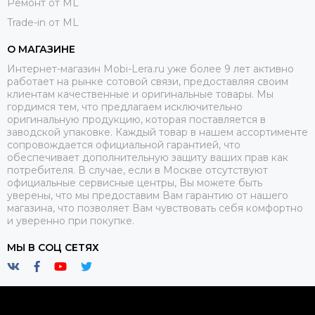
Ремонт от ML
Trade-in от ML
О МАГАЗИНЕ
Интернет-магазин Mobi-Lera.ru уже более 9 лет активно
работает на рынке сотовой связи, предоставляя своим
клиентам качественные и оригинальные товары. Мы
гордимся тем, что предлагаем исключительно
оригинальную продукцию, которая поставляется в
заводской упаковке. Каждый товар в нашем ассортименте
сопровождается официальной гарантией, что
обеспечивает дополнительную защиту ваших прав как
потребителя. В случае, если в Москве отсутствуют
официальные сервисные центры, Вы можете быть
уверены, что мы предоставим Вам гарантию от нашего
магазина, что позволяет Вам чувствовать себя комфортно
и уверенно при покупке.
МЫ В СОЦ СЕТЯХ