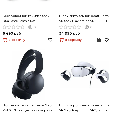
Беспроводной геймпад Sony
Шлем виртуальной реальности
DualSense Cosmic Red
VR Sony PlayStation VR2, 120 Гц,
(космический красный)
базовая, белый
0
0
6 490 руб
34 990 руб
В корзину
В корзину
Наушники с микрофоном Sony
Шлем виртуальной реальности
PULSE 3D, полуночный чёрный
VR Sony PlayStation VR2, 120 Гц, с