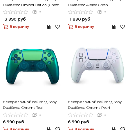
DualSense Limited Edition (Ghost
DualSense Alpine Green
of Yotei Gold)
(альпийский зеленый)
0
0
13 990 руб
11 890 руб
В корзину
В корзину
Беспроводной геймпад Sony
Беспроводной геймпад Sony
DualSense Chroma Teal
DualSense Chroma Pearl
(насыщенный сине-зеленый)
(насыщенный жемчужный)
0
0
6 990 руб
6 990 руб
В корзину
В корзину