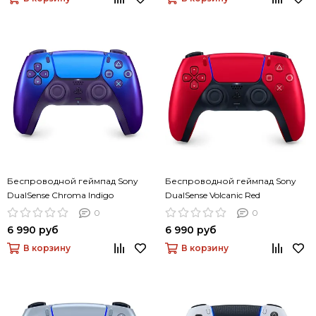
Беспроводной геймпад Sony
Беспроводной геймпад Sony
DualSense Chroma Indigo
DualSense Volcanic Red
(насыщенный индиго)
(вулканический красный)
0
0
6 990 руб
6 990 руб
В корзину
В корзину