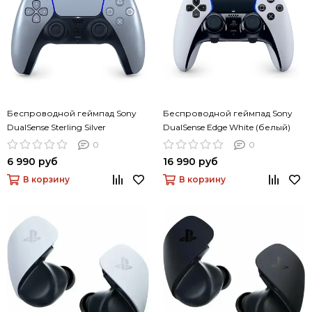
Беспроводной геймпад Sony
Беспроводной геймпад Sony
DualSense Sterling Silver
DualSense Edge White (белый)
(серебро)
0
0
6 990 руб
16 990 руб
В корзину
В корзину