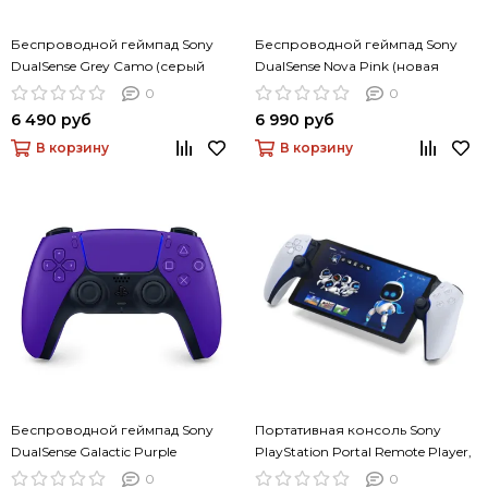
Беспроводной геймпад Sony
Беспроводной геймпад Sony
DualSense Grey Camo (серый
DualSense Nova Pink (новая
камуфляж)
звезда)
0
0
6 490 руб
6 990 руб
В корзину
В корзину
Беспроводной геймпад Sony
Портативная консоль Sony
DualSense Galactic Purple
PlayStation Portal Remote Player,
(галактический пурпурный)
белый
0
0