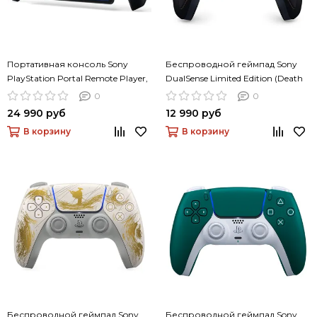
Портативная консоль Sony
Беспроводной геймпад Sony
PlayStation Portal Remote Player,
DualSense Limited Edition (Death
чёрный
Stranding 2: On the Beach)
0
0
24 990 руб
12 990 руб
В корзину
В корзину
Беспроводной геймпад Sony
Беспроводной геймпад Sony