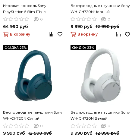
Игровая консоль Sony
Беспроводные наушники Sony
PlayStation 5 Slim 1Tb, с
WH-CH720N Черный
дисководом, белый
0
0
64 990 руб
9 990 руб
12 990 руб
В корзину
В корзину
СКИДКА 23%
СКИДКА 23%
Беспроводные наушники Sony
Беспроводные наушники Sony
WH-CH720N Синий
WH-CH720N Белый
0
0
9 990 руб
12 990 руб
9 990 руб
12 990 руб