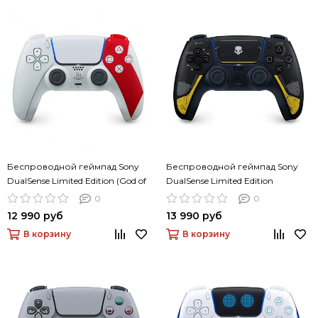
Беспроводной геймпад Sony
Беспроводной геймпад Sony
DualSense Limited Edition (God of
DualSense Limited Edition
War 20th Anniversary)
(Helldivers 2)
0
0
12 990 руб
13 990 руб
В корзину
В корзину