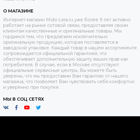
О МАГАЗИНЕ
Интернет-магазин Mobi-Lera.ru уже более 9 лет активно
работает на рынке сотовой связи, предоставляя своим
клиентам качественные и оригинальные товары. Мы
гордимся тем, что предлагаем исключительно
оригинальную продукцию, которая поставляется в
заводской упаковке. Каждый товар в нашем ассортименте
сопровождается официальной гарантией, что
обеспечивает дополнительную защиту ваших прав как
потребителя. В случае, если в Москве отсутствуют
официальные сервисные центры, Вы можете быть
уверены, что мы предоставим Вам гарантию от нашего
магазина, что позволяет Вам чувствовать себя комфортно
и уверенно при покупке.
МЫ В СОЦ СЕТЯХ