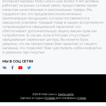
Интернет-магазин Mobi-Lera.ru уже более 9 лет активно
работает на рынке сотовой связи, предоставляя своим
клиентам качественные и оригинальные товары. Мы
гордимся тем, что предлагаем исключительно
оригинальную продукцию, которая поставляется в
заводской упаковке. Каждый товар в нашем ассортименте
сопровождается официальной гарантией, что
обеспечивает дополнительную защиту ваших прав как
потребителя. В случае, если в Москве отсутствуют
официальные сервисные центры, Вы можете быть
уверены, что мы предоставим Вам гарантию от нашего
магазина, что позволяет Вам чувствовать себя комфортно
и уверенно при покупке.
МЫ В СОЦ СЕТЯХ
2026 © Mobi-Lera.ru.
Карта сайта
Сделано в студии
ProSales
для платформы
InSales