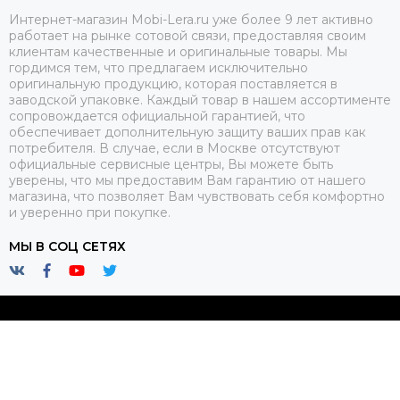
Интернет-магазин Mobi-Lera.ru уже более 9 лет активно
работает на рынке сотовой связи, предоставляя своим
клиентам качественные и оригинальные товары. Мы
гордимся тем, что предлагаем исключительно
оригинальную продукцию, которая поставляется в
заводской упаковке. Каждый товар в нашем ассортименте
сопровождается официальной гарантией, что
обеспечивает дополнительную защиту ваших прав как
потребителя. В случае, если в Москве отсутствуют
официальные сервисные центры, Вы можете быть
уверены, что мы предоставим Вам гарантию от нашего
магазина, что позволяет Вам чувствовать себя комфортно
и уверенно при покупке.
МЫ В СОЦ СЕТЯХ
2026 © Mobi-Lera.ru.
Карта сайта
Сделано в студии
ProSales
для платформы
InSales