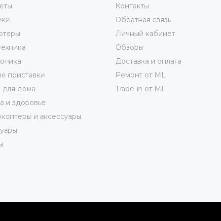
еты
Контакты
уки
Обратная связь
ютеры
Личный кабинет
техника
Обзоры
роника
Доставка и оплата
е приставки
Ремонт от ML
 для дома
Trade-in от ML
а и здоровье
коптеры и аксессуары
суары
ы