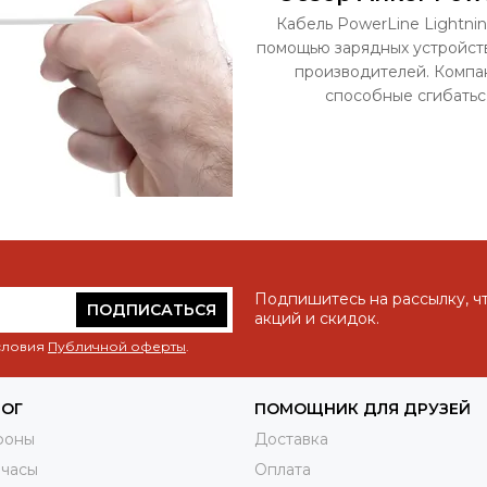
Кабель PowerLine Lightni
помощью зарядных устройств
производителей. Компа
способные сгибаться
Подпишитесь на рассылку, ч
ПОДПИСАТЬСЯ
акций и скидок.
условия
Публичной оферты
.
ЛОГ
ПОМОЩНИК ДЛЯ ДРУЗЕЙ
фоны
Доставка
 часы
Оплата