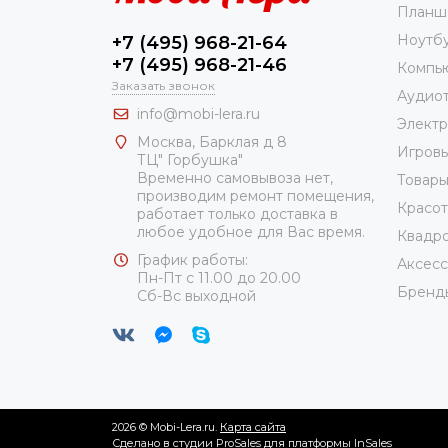
Планш
Ноутб
+7 (495) 968-21-64
+7 (495) 968-21-46
Компь
Заказать звонок
Аудио
info@mobi-lera.ru
Элект
Москва, Барклая д 8
Игровы
ТЦ" Горбушка"
Временно самовывоза нет,
Товары
производим ремонт помещения,
Красот
работает только доставка в
любое удобное для Вас время.
Квадро
График работы:
Аксес
Пн-Пт с 11.00 до 20.00
Бренд
Сб-Вс выходной
2026 © Mobi-Lera.ru.
Карта сайта
Сделано в студии
ProSales
для платформы
InSales