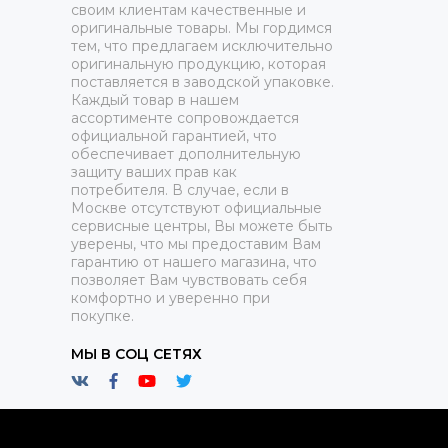
своим клиентам качественные и
оригинальные товары. Мы гордимся
тем, что предлагаем исключительно
оригинальную продукцию, которая
поставляется в заводской упаковке.
Каждый товар в нашем
ассортименте сопровождается
официальной гарантией, что
обеспечивает дополнительную
защиту ваших прав как
потребителя. В случае, если в
Москве отсутствуют официальные
сервисные центры, Вы можете быть
уверены, что мы предоставим Вам
гарантию от нашего магазина, что
позволяет Вам чувствовать себя
комфортно и уверенно при
покупке.
МЫ В СОЦ СЕТЯХ