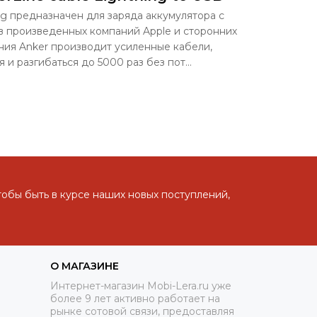
ng предназначен для заряда аккумулятора с
 произведенных компаний Apple и сторонних
ния Anker производит усиленные кабели,
 и разгибаться до 5000 раз без пот...
тобы быть в курсе наших новых поступлений,
О МАГАЗИНЕ
Интернет-магазин Mobi-Lera.ru уже
более 9 лет активно работает на
рынке сотовой связи, предоставляя