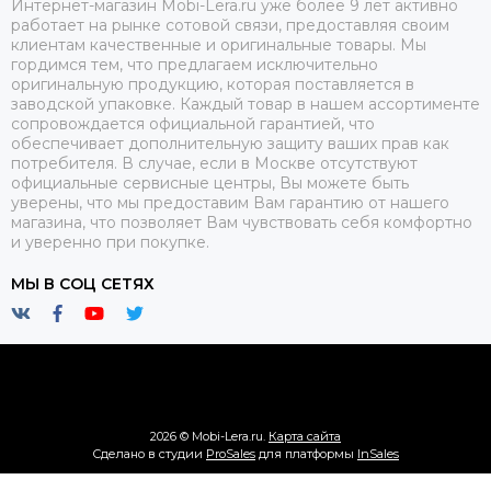
Интернет-магазин Mobi-Lera.ru уже более 9 лет активно
работает на рынке сотовой связи, предоставляя своим
клиентам качественные и оригинальные товары. Мы
гордимся тем, что предлагаем исключительно
оригинальную продукцию, которая поставляется в
заводской упаковке. Каждый товар в нашем ассортименте
сопровождается официальной гарантией, что
обеспечивает дополнительную защиту ваших прав как
потребителя. В случае, если в Москве отсутствуют
официальные сервисные центры, Вы можете быть
уверены, что мы предоставим Вам гарантию от нашего
магазина, что позволяет Вам чувствовать себя комфортно
и уверенно при покупке.
МЫ В СОЦ СЕТЯХ
2026 © Mobi-Lera.ru.
Карта сайта
Сделано в студии
ProSales
для платформы
InSales