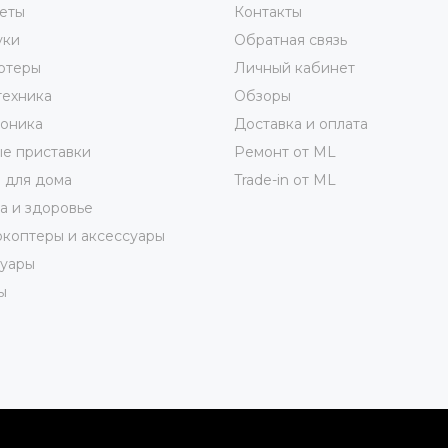
еты
Контакты
уки
Обратная связь
ютеры
Личный кабинет
техника
Обзоры
роника
Доставка и оплата
е приставки
Ремонт от ML
 для дома
Trade-in от ML
а и здоровье
коптеры и аксессуары
суары
ы