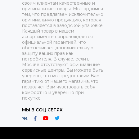
своим клиентам качественные и
оригинальные товары. Мы гордимся
тем, что предлагаем исключительно
оригинальную продукцию, которая
поставляется в заводской упаковке.
Каждый товар в нашем
ассортименте сопровождается
официальной гарантией, что
обеспечивает дополнительную
защиту ваших прав как
потребителя. В случае, если в
Москве отсутствуют официальные
сервисные центры, Вы можете быть
уверены, что мы предоставим Вам
гарантию от нашего магазина, что
позволяет Вам чувствовать себя
комфортно и уверенно при
покупке.
МЫ В СОЦ СЕТЯХ