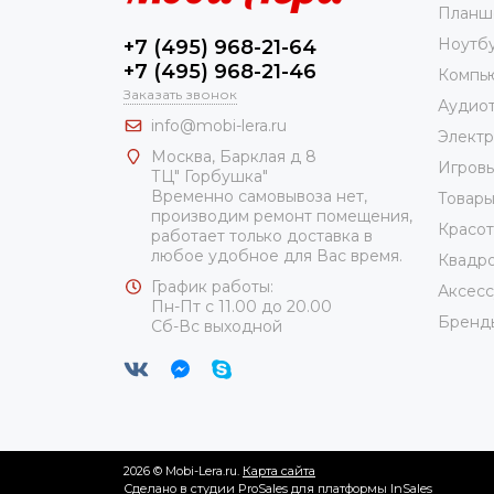
Планш
Ноутб
+7 (495) 968-21-64
+7 (495) 968-21-46
Компь
Заказать звонок
Аудио
info@mobi-lera.ru
Элект
Москва, Барклая д 8
Игровы
ТЦ" Горбушка"
Временно самовывоза нет,
Товары
производим ремонт помещения,
Красот
работает только доставка в
любое удобное для Вас время.
Квадро
График работы:
Аксес
Пн-Пт с 11.00 до 20.00
Бренд
Сб-Вс выходной
2026 © Mobi-Lera.ru.
Карта сайта
Сделано в студии
ProSales
для платформы
InSales