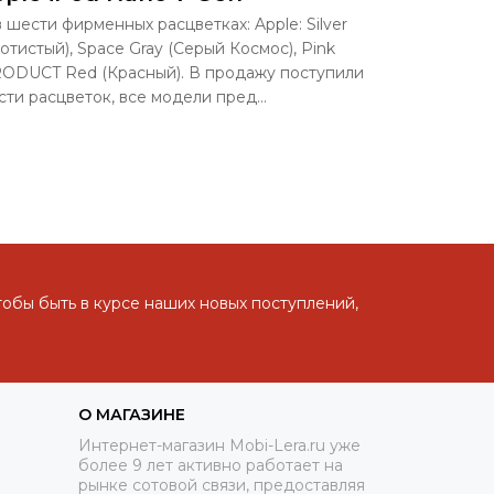
 шести фирменных расцветках: Apple: Silver
отистый), Space Gray (Серый Космос), Pink
PRODUCT Red (Красный). В продажу поступили
ти расцветок, все модели пред...
тобы быть в курсе наших новых поступлений,
О МАГАЗИНЕ
Интернет-магазин Mobi-Lera.ru уже
более 9 лет активно работает на
рынке сотовой связи, предоставляя