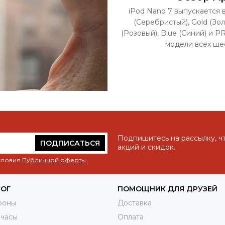
iPod Nano 7 выпускается в
(Серебристый), Gold (Зол
(Розовый), Blue (Синий) и 
модели всех шес
Подпишитесь на рассылку, ч
ПОДПИСАТЬСЯ
акций и скидок.
условия
Публичной оферты
.
ЛОГ
ПОМОЩНИК ДЛЯ ДРУЗЕЙ
фоны
Доставка
 часы
Оплата