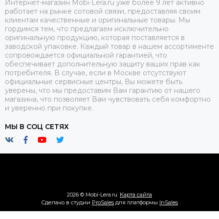
Интернет-магазин Mobi-Lera.ru уже более 9 лет активно
работает на рынке сотовой связи, предоставляя своим
клиентам качественные и оригинальные товары. Мы
гордимся тем, что предлагаем исключительно
оригинальную продукцию, которая поставляется в
заводской упаковке. Каждый товар в нашем ассортименте
сопровождается официальной гарантией, что
обеспечивает дополнительную защиту ваших прав как
потребителя. В случае, если в Москве отсутствуют
официальные сервисные центры, Вы можете быть
уверены, что мы предоставим Вам гарантию от нашего
магазина, что позволяет Вам чувствовать себя комфортно
и уверенно при покупке.
МЫ В СОЦ СЕТЯХ
2026 © Mobi-Lera.ru.
Карта сайта
Сделано в студии
ProSales
для платформы
InSales