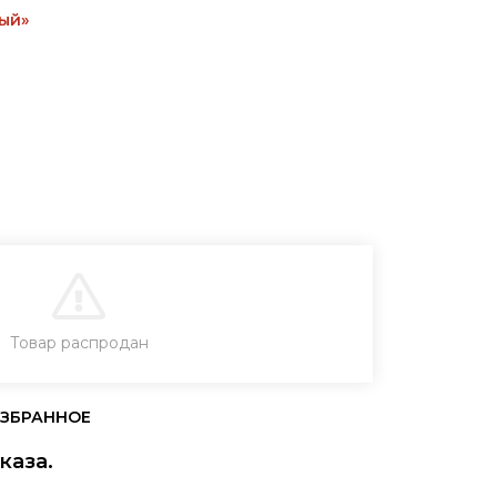
ый»
В КОРЗИНУ
Товар распродан
УПИТЬ В ОДИН КЛИК
каза.