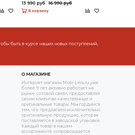
13 990 руб
16 990 руб
199 990 руб
В корзину
В корзину
тобы быть в курсе наших новых поступлений,
О МАГАЗИНЕ
Интернет-магазин Mobi-Lera.ru уже
более 9 лет активно работает на
рынке сотовой связи, предоставляя
своим клиентам качественные и
оригинальные товары. Мы гордимся
тем, что предлагаем исключительно
оригинальную продукцию, которая
поставляется в заводской упаковке.
Каждый товар в нашем
ассортименте сопровождается