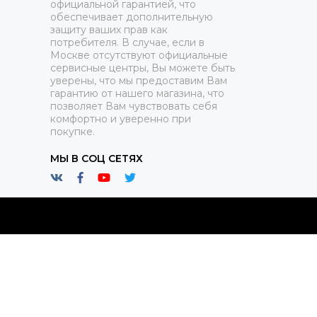
официальной гарантией, что
обеспечивает дополнительную
защиту ваших прав как
потребителя. В случае, если в
Москве отсутствуют официальные
сервисные центры, Вы можете быть
уверены, что мы предоставим Вам
гарантию от нашего магазина, что
позволяет Вам чувствовать себя
комфортно и уверенно при
покупке.
МЫ В СОЦ СЕТЯХ