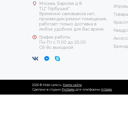
Москва, Барклая д 8
Игровы
ТЦ" Горбушка"
Временно самовывоза нет,
Товары
производим ремонт помещения,
Красот
работает только доставка в
любое удобное для Вас время.
Квадро
График работы:
Аксес
Пн-Пт с 11.00 до 20.00
Бренд
Сб-Вс выходной
2026 © Mobi-Lera.ru.
Карта сайта
Сделано в студии
ProSales
для платформы
InSales