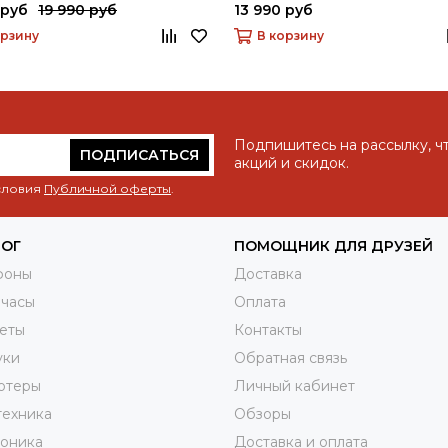
 руб
19 990 руб
13 990 руб
орзину
В корзину
Подпишитесь на рассылку, ч
ПОДПИСАТЬСЯ
акций и скидок.
условия
Публичной оферты
.
ЛОГ
ПОМОЩНИК ДЛЯ ДРУЗЕЙ
фоны
Доставка
 часы
Оплата
еты
Контакты
уки
Обратная связь
ютеры
Личный кабинет
техника
Обзоры
роника
Доставка и оплата