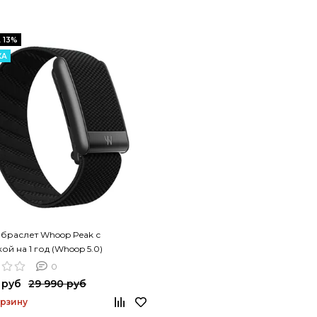
 13%
КА
браслет Whoop Peak с
ой на 1 год (Whoop 5.0)
0
 руб
29 990 руб
орзину