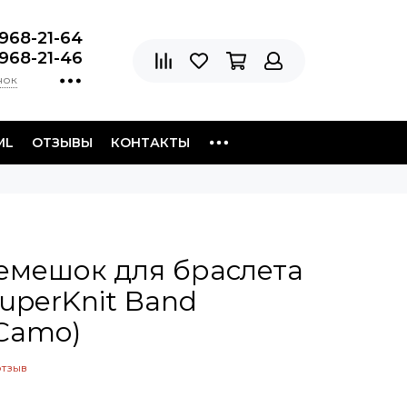
 968-21-64
 968-21-46
нок
ML
ОТЗЫВЫ
КОНТАКТЫ
емешок для браслета
uperKnit Band​
 Camo)
отзыв