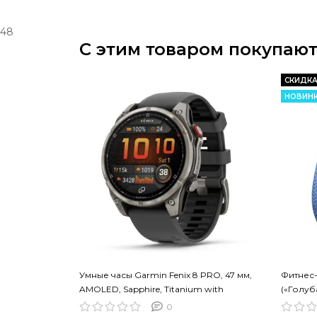
48
С этим товаром покупаю
СКИДКА
НОВИН
Умные часы Garmin Fenix 8 PRO, 47 мм,
Фитнес-б
AMOLED, Sapphire, Titanium with
(«Голуба
Graphite/Black Silicone Band
0