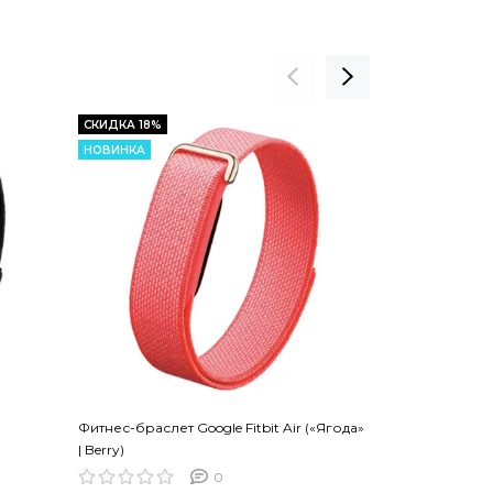
СКИДКА 18%
СКИДКА 20%
НОВИНКА
НОВИНКА
Фитнес-браслет Google Fitbit Air («Ягода»
Swatch x Aude
| Berry)
ROZ
0