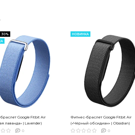
т
 30%
НОВИНКА
КА
раслет Google Fitbit Air
Фитнес-браслет Google Fitbit Air
я лаванда» | Lavender)
(«Чёрный обсидиан» | Obsidian)
0
0