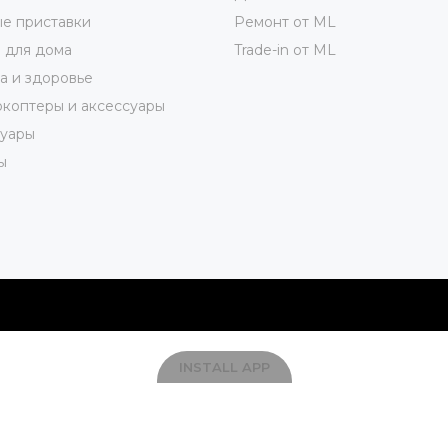
е приставки
Ремонт от ML
 для дома
Trade-in от ML
а и здоровье
коптеры и аксессуары
суары
ы
INSTALL APP