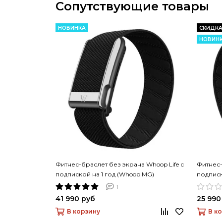
Сопутствующие товары
НОВИНКА
СКИДКА
НОВИН
Фитнес-браслет без экрана Whoop Life с
Фитнес-
подпиской на 1 год (Whoop MG)
подписк
1
41 990 руб
25 990
В корзину
В к