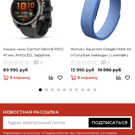
Умные часы Garmin Fenix 8 PRO,
Фитнес-браслет Google Fitbit Air
47 мм, AMOLED, Sapphire,
(«Голубая лаванда» | Lavender)
Titanium with Graphite/Black
0
0
Silicone Band
89 990 руб
13 990 руб
19 990 руб
В корзину
В корзину
НОВОСТНАЯ РАССЫЛКА
ПОДПИСАТЬСЯ
Нажимая на кнопку «Подписаться» вы принимаете условия