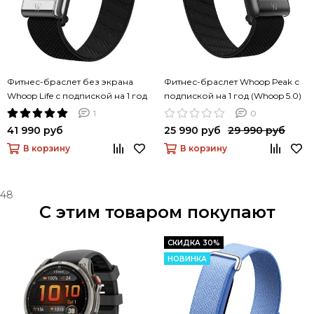
Фитнес-браслет без экрана
Фитнес-браслет Whoop Peak с
Whoop Life с подпиской на 1 год
подпиской на 1 год (Whoop 5.0)
(Whoop MG)
1
0
41 990 руб
25 990 руб
29 990 руб
В корзину
В корзину
48
С этим товаром покупают
СКИДКА 30%
НОВИНКА