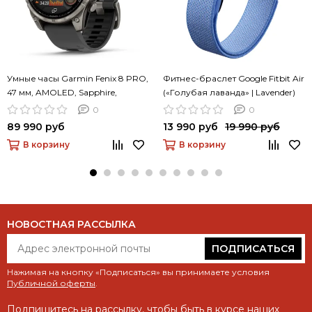
Умные часы Garmin Fenix 8 PRO,
Фитнес-браслет Google Fitbit Air
47 мм, AMOLED, Sapphire,
(«Голубая лаванда» | Lavender)
Titanium with Graphite/Black
0
0
Silicone Band
89 990 руб
13 990 руб
19 990 руб
В корзину
В корзину
НОВОСТНАЯ РАССЫЛКА
ПОДПИСАТЬСЯ
Нажимая на кнопку «Подписаться» вы принимаете условия
Публичной оферты
.
Подпишитесь на рассылку, чтобы быть в курсе наших