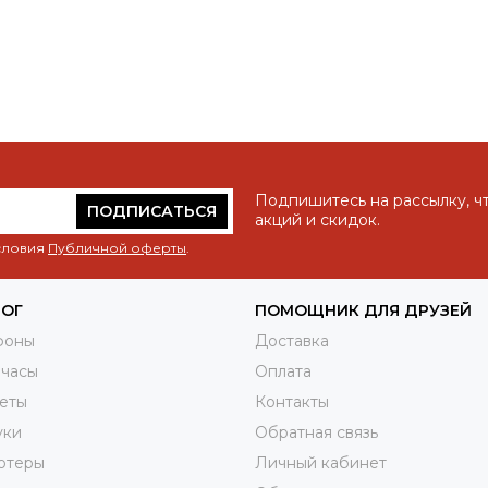
Подпишитесь на рассылку, ч
ПОДПИСАТЬСЯ
акций и скидок.
условия
Публичной оферты
.
ЛОГ
ПОМОЩНИК ДЛЯ ДРУЗЕЙ
фоны
Доставка
 часы
Оплата
еты
Контакты
уки
Обратная связь
ютеры
Личный кабинет