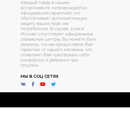
Каждый товар в нашем
ассортименте сопровождается
официальной гарантией, что
обеспечивает дополнительную
защиту ваших прав как
потребителя. В случае, если в
Москве отсутствуют официальные
сервисные центры, Вы можете быть
уверены, что мы предоставим Вам
гарантию от нашего магазина, что
позволяет Вам чувствовать себя
комфортно и уверенно при
покупке.
МЫ В СОЦ СЕТЯХ