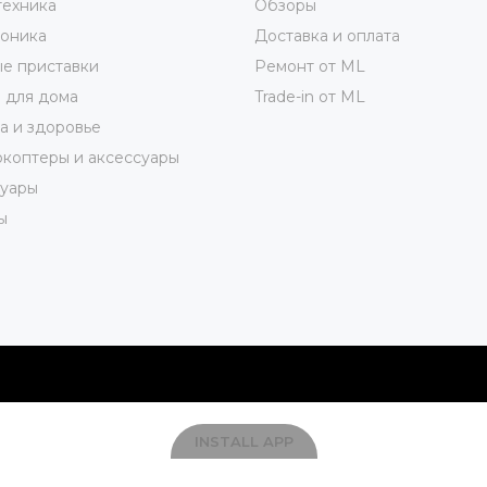
техника
Обзоры
роника
Доставка и оплата
е приставки
Ремонт от ML
 для дома
Trade-in от ML
а и здоровье
коптеры и аксессуары
суары
ы
INSTALL APP