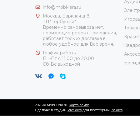
Аудио
info@mobi-lera.ru
Элект
Москва, Барклая д 8
Игровы
ТЦ" Горбушка"
Временно самовывоза нет,
Товары
производим ремонт помещения,
Красот
работает только доставка в
любое удобное для Вас время.
Квадро
График работы:
Аксес
Пн-Пт с 11.00 до 20.00
Бренд
Сб-Вс выходной
2026 © Mobi-Lera.ru.
Карта сайта
Сделано в студии
ProSales
для платформы
InSales