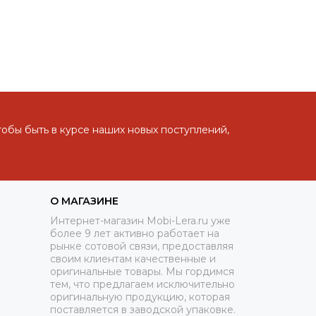
тобы быть в курсе наших новых поступлений,
О МАГАЗИНЕ
Интернет-магазин Mobi-Lera.ru уже
более 9 лет активно работает на
рынке сотовой связи, предоставляя
своим клиентам качественные и
оригинальные товары. Мы гордимся
тем, что предлагаем исключительно
оригинальную продукцию, которая
поставляется в заводской упаковке.