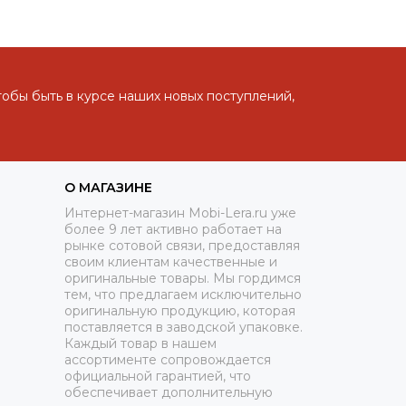
тобы быть в курсе наших новых поступлений,
О МАГАЗИНЕ
Интернет-магазин Mobi-Lera.ru уже
более 9 лет активно работает на
рынке сотовой связи, предоставляя
своим клиентам качественные и
оригинальные товары. Мы гордимся
тем, что предлагаем исключительно
оригинальную продукцию, которая
поставляется в заводской упаковке.
Каждый товар в нашем
ассортименте сопровождается
официальной гарантией, что
обеспечивает дополнительную