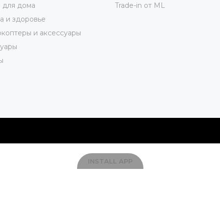
 для дома
Trade-in от ML
а и здоровье
коптеры и аксессуары
суары
ы
INSTALL APP