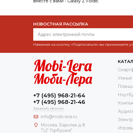
вместе с вами - Galaxy Z Fold8.
НОВОСТНАЯ РАССЫЛКА
Нажимая на кнопку «Подписаться» вы принимаете 
КАТА
Смарт
Умные
Планш
Ноутб
+7 (495) 968-21-64
+7 (495) 968-21-46
Компь
Заказать звонок
Аудио
info@mobi-lera.ru
Элект
Москва, Барклая д 8
Игровы
ТЦ" Горбушка"