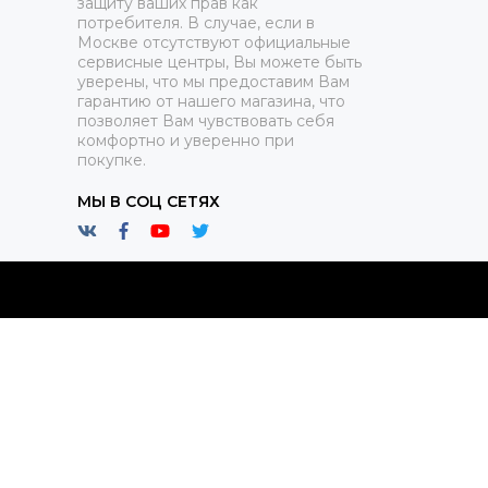
защиту ваших прав как
потребителя. В случае, если в
Москве отсутствуют официальные
сервисные центры, Вы можете быть
уверены, что мы предоставим Вам
гарантию от нашего магазина, что
позволяет Вам чувствовать себя
комфортно и уверенно при
покупке.
МЫ В СОЦ СЕТЯХ