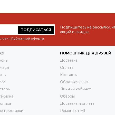
Подпишитесь на рассылку, ч
ПОДПИСАТЬСЯ
акций и скидок.
условия
Публичной оферты
.
ЛОГ
ПОМОЩНИК ДЛЯ ДРУЗЕЙ
фоны
Доставка
 часы
Оплата
еты
Контакты
уки
Обратная связь
ютеры
Личный кабинет
техника
Обзоры
роника
Доставка и оплата
е приставки
Ремонт от ML