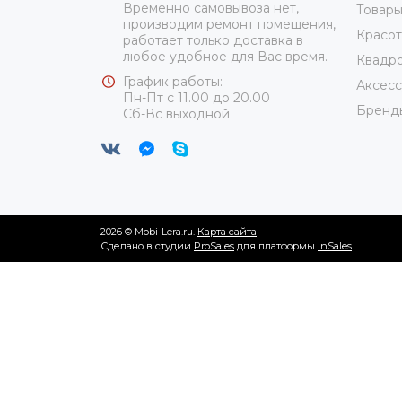
Временно самовывоза нет,
Товары
производим ремонт помещения,
Красот
работает только доставка в
любое удобное для Вас время.
Квадро
График работы:
Аксес
Пн-Пт с 11.00 до 20.00
Бренд
Сб-Вс выходной
2026 © Mobi-Lera.ru.
Карта сайта
Сделано в студии
ProSales
для платформы
InSales