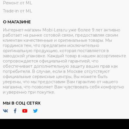
Ремонт от ML
Trade-in от ML
О МАГАЗИНЕ
Интернет-магазин Mobi-Lera.ru уже более 9 лет активно
работает на рынке сотовой связи, предоставляя своим
клиентам качественные и оригинальные товары. Мы
гордимся тем, что предлагаем исключительно
оригинальную продукцию, которая поставляется в
заводской упаковке. Каждый товар в нашем ассортименте
сопровождается официальной гарантией, что
обеспечивает дополнительную защиту ваших прав как
потребителя. В случае, если в Москве отсутствуют
официальные сервисные центры, Вы можете быть
уверены, что мы предоставим Вам гарантию от нашего
магазина, что позволяет Вам чувствовать себя комфортно
и уверенно при покупке.
МЫ В СОЦ СЕТЯХ