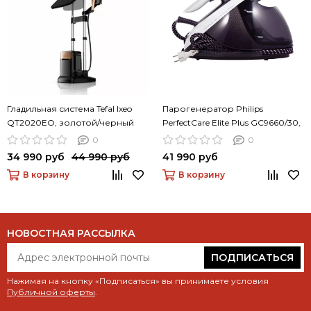
Гладильная система Tefal Ixeo
Парогенератор Philips
QT2020EO, золотой/черный
PerfectCare Elite Plus GC9660/30,
фиолетовый
0
0
34 990 руб
44 990 руб
41 990 руб
В корзину
В корзину
НОВОСТНАЯ РАССЫЛКА
ПОДПИСАТЬСЯ
Нажимая на кнопку «Подписаться» вы принимаете условия
Публичной оферты
.