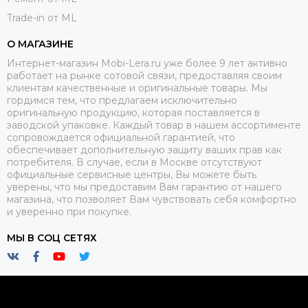
Trade-in от ML
О МАГАЗИНЕ
Интернет-магазин Mobi-Lera.ru уже более 9 лет активно
работает на рынке сотовой связи, предоставляя своим
клиентам качественные и оригинальные товары. Мы
гордимся тем, что предлагаем исключительно
оригинальную продукцию, которая поставляется в
заводской упаковке. Каждый товар в нашем ассортименте
сопровождается официальной гарантией, что
обеспечивает дополнительную защиту ваших прав как
потребителя. В случае, если в Москве отсутствуют
официальные сервисные центры, Вы можете быть
уверены, что мы предоставим Вам гарантию от нашего
магазина, что позволяет Вам чувствовать себя комфортно
и уверенно при покупке.
МЫ В СОЦ СЕТЯХ