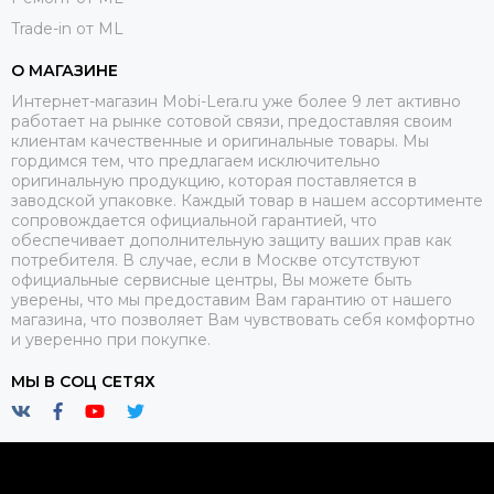
Trade-in от ML
О МАГАЗИНЕ
Интернет-магазин Mobi-Lera.ru уже более 9 лет активно
работает на рынке сотовой связи, предоставляя своим
клиентам качественные и оригинальные товары. Мы
гордимся тем, что предлагаем исключительно
оригинальную продукцию, которая поставляется в
заводской упаковке. Каждый товар в нашем ассортименте
сопровождается официальной гарантией, что
обеспечивает дополнительную защиту ваших прав как
потребителя. В случае, если в Москве отсутствуют
официальные сервисные центры, Вы можете быть
уверены, что мы предоставим Вам гарантию от нашего
магазина, что позволяет Вам чувствовать себя комфортно
и уверенно при покупке.
МЫ В СОЦ СЕТЯХ