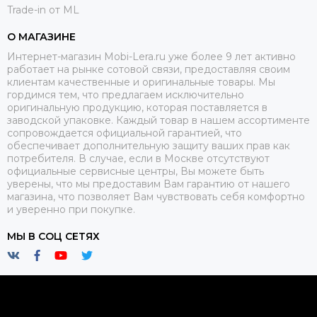
Trade-in от ML
О МАГАЗИНЕ
Интернет-магазин Mobi-Lera.ru уже более 9 лет активно
работает на рынке сотовой связи, предоставляя своим
клиентам качественные и оригинальные товары. Мы
гордимся тем, что предлагаем исключительно
оригинальную продукцию, которая поставляется в
заводской упаковке. Каждый товар в нашем ассортименте
сопровождается официальной гарантией, что
обеспечивает дополнительную защиту ваших прав как
потребителя. В случае, если в Москве отсутствуют
официальные сервисные центры, Вы можете быть
уверены, что мы предоставим Вам гарантию от нашего
магазина, что позволяет Вам чувствовать себя комфортно
и уверенно при покупке.
МЫ В СОЦ СЕТЯХ