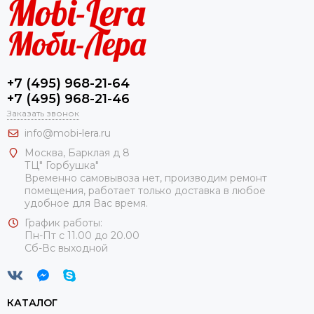
+7 (495) 968-21-64
+7 (495) 968-21-46
Заказать звонок
info@mobi-lera.ru
Москва, Барклая д 8
ТЦ" Горбушка"
Временно самовывоза нет, производим ремонт
помещения, работает только доставка в любое
удобное для Вас время.
График работы:
Пн-Пт с 11.00 до 20.00
Сб-Вс выходной
КАТАЛОГ