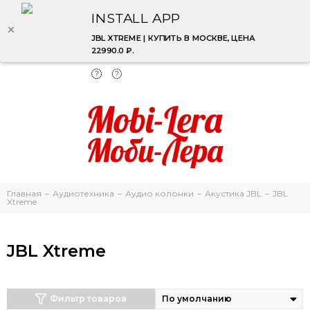
INSTALL APP
JBL XTREME | КУПИТЬ В МОСКВЕ, ЦЕНА
22990.0 ₽.
Главная
Аудиотехника
Аудио колонки
Акустика JBL
JBL
Xtreme
JBL Xtreme
Фильтр товаров