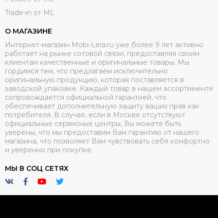
Trade-in от ML
О МАГАЗИНЕ
Интернет-магазин Mobi-Lera.ru уже более 9 лет активно
работает на рынке сотовой связи, предоставляя своим
клиентам качественные и оригинальные товары. Мы
гордимся тем, что предлагаем исключительно
оригинальную продукцию, которая поставляется в
заводской упаковке. Каждый товар в нашем ассортименте
сопровождается официальной гарантией, что
обеспечивает дополнительную защиту ваших прав как
потребителя. В случае, если в Москве отсутствуют
официальные сервисные центры, Вы можете быть
уверены, что мы предоставим Вам гарантию от нашего
магазина, что позволяет Вам чувствовать себя комфортно
и уверенно при покупке.
МЫ В СОЦ СЕТЯХ