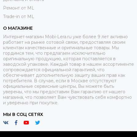
Ремонт от ML
Trade-in от ML
О МАГАЗИНЕ
Интернет-магазин Mobi-Lera.ru уже более 9 лет активно
работает на рынке сотовой связи, предоставляя своим
клиентам качественные и оригинальные товары. Мы
гордимся тем, что предлагаем исключительно
оригинальную продукцию, которая поставляется в
заводской упаковке. Каждый товар в нашем ассортименте
сопровождается официальной гарантией, что
обеспечивает дополнительную защиту ваших прав как
потребителя. В случае, если в Москве отсутствуют
официальные сервисные центры, Вы можете быть
уверены, что мы предоставим Вам гарантию от нашего
магазина, что позволяет Вам чувствовать себя комфортно
и уверенно при покупке.
МЫ В СОЦ СЕТЯХ