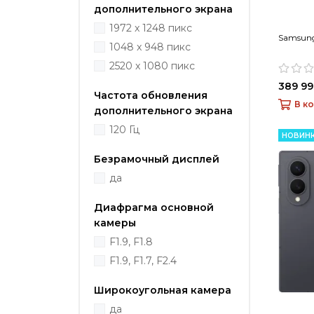
дополнительного экрана
1972 x 1248 пикс
Samsung 
1048 x 948 пикс
2520 x 1080 пикс
389 99
Частота обновления
В к
дополнительного экрана
120 Гц
НОВИН
Безрамочный дисплей
да
Диафрагма основной
камеры
F1.9, F1.8
F1.9, F1.7, F2.4
Широкоугольная камера
да