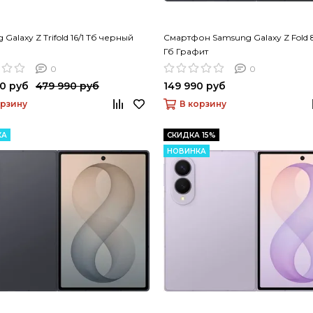
Galaxy Z Trifold 16/1 Тб черный
Смартфон Samsung Galaxy Z Fold 8
Гб Графит
0
0
0 руб
479 990 руб
149 990 руб
орзину
В корзину
КА
СКИДКА 15%
НОВИНКА