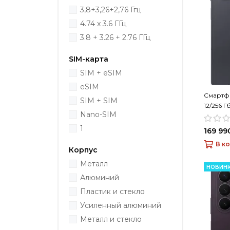
3,8+3,26+2,76 Ггц
4.74 x 3.6 ГГц
3.8 + 3.26 + 2.76 ГГц
SIM-карта
SIM + eSIM
eSIM
Смартфо
SIM + SIM
12/256 Г
Nano-SIM
1
169 99
В к
Корпус
Металл
НОВИН
Алюминий
Пластик и стекло
Усиленный алюминий
Металл и стекло