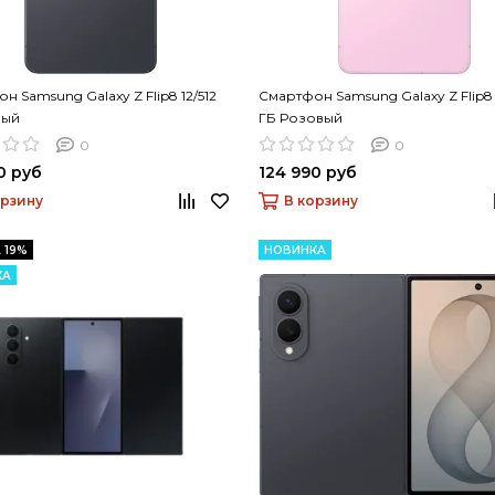
н Samsung Galaxy Z Flip8 12/512
Смартфон Samsung Galaxy Z Flip8 
ный
ГБ Розовый
0
0
0 руб
124 990 руб
орзину
В корзину
 19%
НОВИНКА
КА