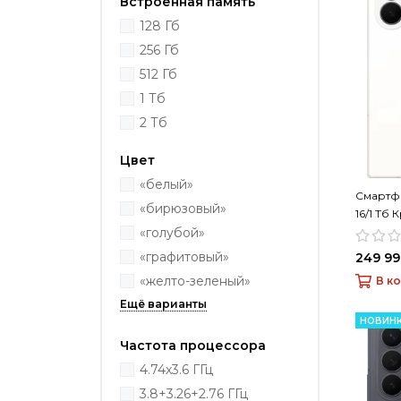
Встроенная память
128 Гб
256 Гб
512 Гб
1 Тб
2 Тб
Цвет
«белый»
Смартфо
«бирюзовый»
16/1 Тб
«голубой»
«графитовый»
249 99
«желто-зеленый»
В к
НОВИН
Частота процессора
4.74x3.6 ГГц
3.8+3.26+2.76 ГГц