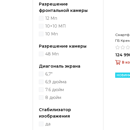
Разрешение
фронтальной камеры
12 Мп
10+10 МП
10 Мп
Смартфо
ГБ Кре
Разрешение камеры
48 Мп
124 99
В к
Диагональ экрана
6,7"
НОВИН
6,9 дюйма
7.6 дюйм
8 дюйм
Стабилизатор
изображения
да