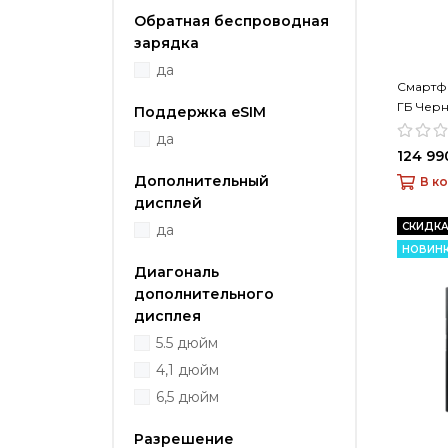
Обратная беспроводная
зарядка
да
Смартфо
ГБ Чер
Поддержка eSIM
да
124 99
Дополнительный
В к
дисплей
СКИДКА
да
НОВИН
Диагональ
дополнительного
дисплея
5.5 дюйм
4,1 дюйм
6,5 дюйм
Разрешение