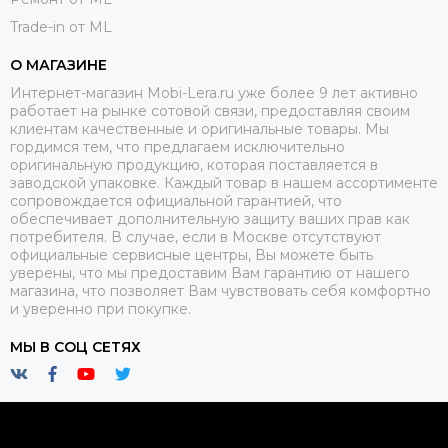
Trade-in от ML
О МАГАЗИНЕ
Интернет-магазин Mobi-Lera.ru уже более 9 лет активно
работает на рынке сотовой связи, предоставляя своим
клиентам качественные и оригинальные товары. Мы
гордимся тем, что предлагаем исключительно
оригинальную продукцию, которая поставляется в
заводской упаковке. Каждый товар в нашем ассортименте
сопровождается официальной гарантией, что
обеспечивает дополнительную защиту ваших прав как
потребителя. В случае, если в Москве отсутствуют
официальные сервисные центры, Вы можете быть
уверены, что мы предоставим Вам гарантию от нашего
магазина, что позволяет Вам чувствовать себя комфортно
и уверенно при покупке.
МЫ В СОЦ СЕТЯХ