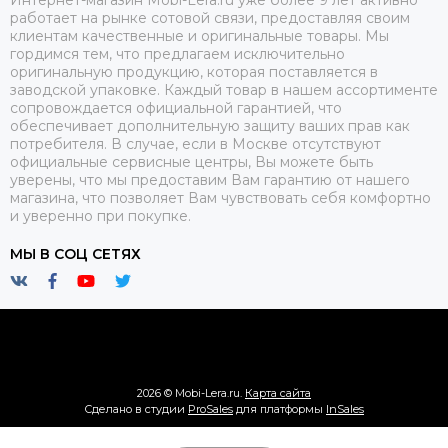
работает на рынке сотовой связи, предоставляя своим
клиентам качественные и оригинальные товары. Мы
гордимся тем, что предлагаем исключительно
оригинальную продукцию, которая поставляется в
заводской упаковке. Каждый товар в нашем ассортименте
сопровождается официальной гарантией, что
обеспечивает дополнительную защиту ваших прав как
потребителя. В случае, если в Москве отсутствуют
официальные сервисные центры, Вы можете быть
уверены, что мы предоставим Вам гарантию от нашего
магазина, что позволяет Вам чувствовать себя комфортно
и уверенно при покупке.
МЫ В СОЦ СЕТЯХ
2026 © Mobi-Lera.ru.
Карта сайта
Сделано в студии
ProSales
для платформы
InSales