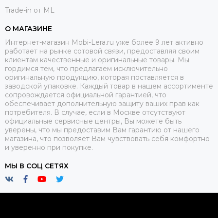
Trade-in от ML
О МАГАЗИНЕ
Интернет-магазин Mobi-Lera.ru уже более 9 лет активно
работает на рынке сотовой связи, предоставляя своим
клиентам качественные и оригинальные товары. Мы
гордимся тем, что предлагаем исключительно
оригинальную продукцию, которая поставляется в
заводской упаковке. Каждый товар в нашем ассортименте
сопровождается официальной гарантией, что
обеспечивает дополнительную защиту ваших прав как
потребителя. В случае, если в Москве отсутствуют
официальные сервисные центры, Вы можете быть
уверены, что мы предоставим Вам гарантию от нашего
магазина, что позволяет Вам чувствовать себя комфортно
и уверенно при покупке.
МЫ В СОЦ СЕТЯХ