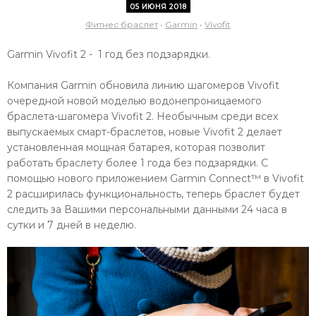
05 ИЮНЯ 2018
Фитнес браслет
•
Garmin
•
Vivofit
Garmin Vivofit 2 - 1 год без подзарядки.
Компания Garmin обновила линию шагомеров Vivofit
очередной новой моделью водонепроницаемого
браслета-шагомера Vivofit 2. Необычным среди всех
выпускаемых смарт-браслетов, новые Vivofit 2 делает
установленная мощная батарея, которая позволит
работать браслету более 1 года без подзарядки. С
помощью нового приложением Garmin Connect™ в Vivofit
2 расширилась функциональность, теперь браслет будет
следить за Вашими персональными данными 24 часа в
сутки и 7 дней в неделю.