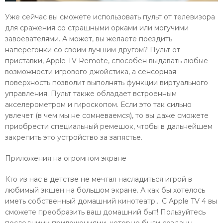
Уже сейчас вы сможете использовать пульт от телевизора
для сражения со страшными орками или могучими
завоевателями. А может, вы желаете поездить
наперегонки со своим лучшим другом? Пульт от
приставки,
Apple
TV
Remote
, способен выдавать любые
возможности игрового джойстика, а сенсорная
поверхность позволит выполнять функции виртуального
управления. Пульт также обладает встроенным
акселерометром и гироскопом. Если это так сильно
увлечет (в чем мы не сомневаемся), то вы даже сможете
приобрести специальный ремешок, чтобы в дальнейшем
закрепить это устройство за запястье.
Приложения на огромном экране
Кто из нас в детстве не мечтал насладиться игрой в
любимый экшен на большом экране. А как бы хотелось
иметь собственный домашний кинотеатр… С
Apple
TV
4 вы
сможете преобразить ваш домашний быт! Пользуйтесь
последними приложениями, которые были созданы